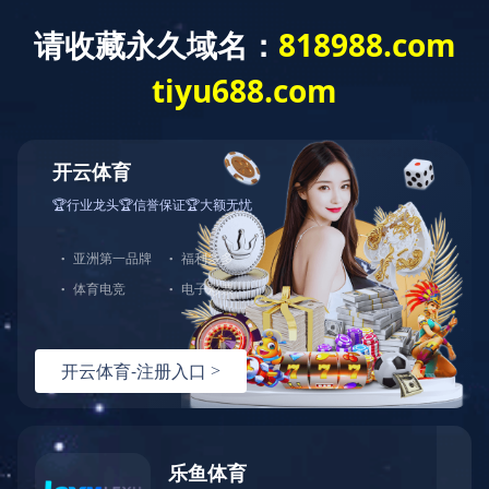
销售热线：0551-63803020
星空官方网页版
联系我们
星空官方网页版-星空online(中国)
星空官方网页版
>
星空官方网页版-星空online(中国)
>